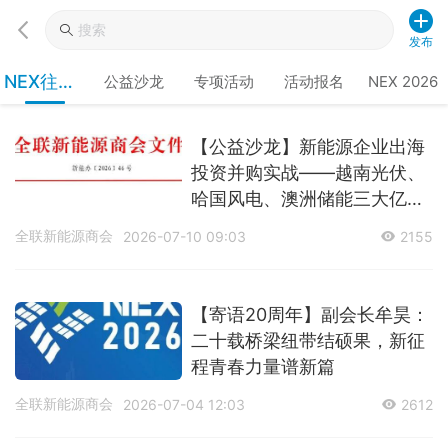
发布
NEX往届
公益沙龙
专项活动
活动报名
NEX 2026
回顾
【公益沙龙】新能源企业出海
投资并购实战——越南光伏、
哈国风电、澳洲储能三大亿级
项目深度复盘
全联新能源商会
2026-07-10 09:03
2155
【寄语20周年】副会长牟昊：
二十载桥梁纽带结硕果，新征
程青春力量谱新篇
全联新能源商会
2026-07-04 12:03
2612