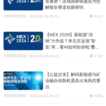
造重塑！这场国家级盛会为您
解锁全赛道创新密码
全联新能源商会
2026-06-09 08:51
3532
【NEX 2026】新能源“消
纳”大作战？来北京这场“智
造”局，看AI如何给绿电“叠
Buff”！
全联新能源商会
2026-06-06 09:02
3738
【公益沙龙】解码新能源与矿
业融合创新机遇及出海风控要
点
全联新能源商会
2026-06-03 09:22
3294