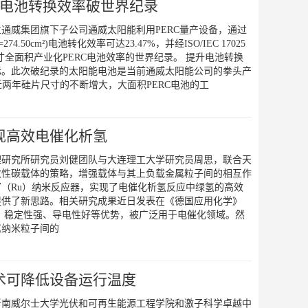
C电池转换效率破世界纪录
通威集团旗下子公司通威太阳能利用PERC量产设备，通过
.50cm²)电池转化效率可达23.47%，并经ISO/IEC 17025
全面积产业化PERC电池效率的世界纪录。 提升电池转换
标。此次破纪录的太阳能电池是当前通威太阳能公司的拳头产
近两年硅片尺寸的不断增大，大面积PERC电池的工
现高效电催化析氢
理研究所研究员刘健团队与大连理工大学研究员周思，联合天
改性碳载体的策略，增强载体与其上负载金属粒子间的相互作
（Ru）纳米反应器，实现了电催化析氢反应中绿氢的高效
提供了新思路。相关研究成果近日发表在《德国应用化学》
、稳定性强、导电性好等优势，被广泛用于电催化领域。然
属纳米粒子间的
术可降低设备运行温度
新南威尔士大学光伏和可再生能源工程学院和激子科学卓越中