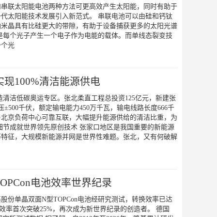
和串联太阳能电池两种方法可更高效产生太阳能，同时有助于
代太阳能技术发展引入新范式。 串联电池可以由硅和钙钛
纳米晶具有比硅更大的带隙，有助于设备捕获更多的太阳光谱
是每个光子产生一个电子作为电能的载体。而单线态裂变技
一个光
现100%清洁能源供电
造清洁低碳奥运专区。张北柔直工程总投资125亿元，新建张
500千伏，额定输电能力450万千瓦，输电线路长度666千
与北京负荷中心可靠互联，大幅提升能源供给的清洁比重，为
细节成就世界领先原创技术 张家口地区是我国重要的新能源
等特征，大规模新能源并网是世界性难题。张北，又有何破解
OPCon电池效率世界纪录
份单晶双面N型TOPCon电池经研究测试，转换效率已达
n电池效率首次突破25%，再次成为新世界纪录的创造者。 德国