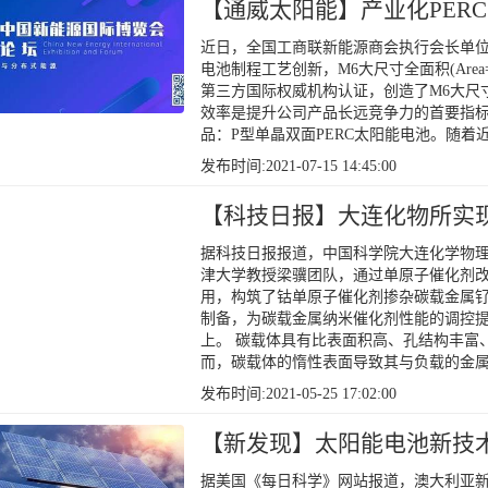
【通威太阳能】产业化PER
近日，全国工商联新能源商会执行会长单位
电池制程工艺创新，M6大尺寸全面积(Area=274
第三方国际权威机构认证，创造了M6大尺寸
效率是提升公司产品长远竞争力的首要指
品：P型单晶双面PERC太阳能电池。随着
发布时间:2021-07-15 14:45:00
【科技日报】大连化物所实
据科技日报报道，中国科学院大连化学物
津大学教授梁骥团队，通过单原子催化剂
用，构筑了钴单原子催化剂掺杂碳载金属钌
制备，为碳载金属纳米催化剂性能的调控
上。 碳载体具有比表面积高、孔结构丰富
而，碳载体的惰性表面导致其与负载的金
发布时间:2021-05-25 17:02:00
【新发现】太阳能电池新技
据美国《每日科学》网站报道，澳大利亚