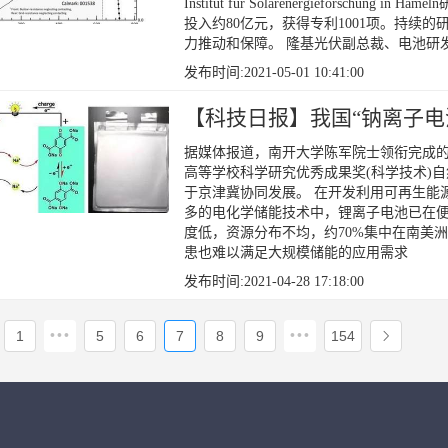
Institut für Solarenergieforsch
投入约80亿元，获得专利1001项。持续
力推动和保障。 隆基光伏副总裁、电池研
发布时间:2021-05-01 10:41:00
【科技日报】我国“钠离子电
据媒体报道，南开大学陈军院士领衔完成的“
高等学校科学研究优秀成果奖(科学技术)
于京津冀协同发展。 在开发利用可再生能
多的电化学储能技术中，锂离子电池已在便
度低，资源分布不均，约70%集中在南美
患也难以满足大规模储能的应用需求
发布时间:2021-04-28 17:18:00
•••
•••
1
5
6
7
8
9
154