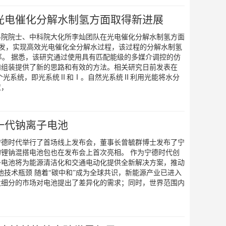
光电催化分解水制氢方面取得新进展
科院院士、中科院大化所李灿团队在光电催化分解水制氢方面
发，实现高效光电催化全分解水过程，该过程的分解水制氢
效率。 据悉，该研究通过使用具有匹配能级的多媒介调控的仿
和组装提供了新的思路和有效的方法。相关研究日前发表在
个光系统，即光系统Ⅱ和Ⅰ。自然光系统Ⅱ利用光能将水分
应，
一代钠离子电池
宁德时代举行了首场线上发布会，董事长曾毓群博士发布了宁
锂钠混搭电池包也在发布会上首次亮相。 作为宁德时代创
子电池将为能源清洁化和交通电动化提供全新解决方案，推动
电池技术瓶颈 随着“碳中和”成为全球共识，新能源产业已进入
发细分的市场对电池提出了差异化的需求；同时，世界范围内