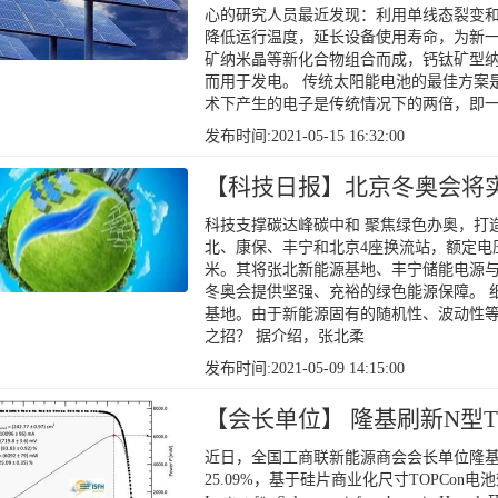
心的研究人员最近发现：利用单线态裂变
降低运行温度，延长设备使用寿命，为新一
矿纳米晶等新化合物组合而成，钙钛矿型
而用于发电。 传统太阳能电池的最佳方案
术下产生的电子是传统情况下的两倍，即
发布时间:2021-05-15 16:32:00
【科技日报】北京冬奥会将实
科技支撑碳达峰碳中和 聚焦绿色办奥，打
北、康保、丰宁和北京4座换流站，额定电压±
米。其将张北新能源基地、丰宁储能电源
冬奥会提供坚强、充裕的绿色能源保障。 
基地。由于新能源固有的随机性、波动性
之招？ 据介绍，张北柔
发布时间:2021-05-09 14:15:00
【会长单位】 隆基刷新N型T
近日，全国工商联新能源商会会长单位隆基股
25.09%，基于硅片商业化尺寸TOPCo