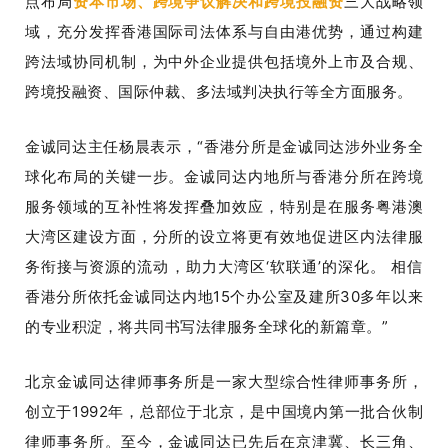
点布局
资本市场、跨境争议解决和跨境投融资
三大战略领
域，充分发挥香港国际司法体系与自由港优势，通过构建
跨法域协同机制，为中外企业提供包括境外上市及合规、
跨境投融资、国际仲裁、多法域判决执行等全方面服务。
金诚同达主任杨晨表示，“香港分所是金诚同达涉外业务全
球化布局的关键一步。金诚同达内地所与香港分所在跨境
服务领域的互补性将发挥叠加效应，特别是在服务粤港澳
大湾区建设方面，分所的设立将更有效地促进区内法律服
务衔接与资源的流动，助力大湾区‘软联通’的深化。 相信
香港分所依托金诚同达内地15个办公室及建所30多年以来
的专业积淀，将共同书写法律服务全球化的新篇章。”
北京金诚同达律师事务所是一家大型综合性律师事务所，
创立于1992年，总部位于北京，是中国境内第一批合伙制
律师事务所。至今，金诚同达已先后在京津冀、长三角、