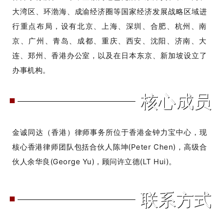
大湾区、环渤海、成渝经济圈等国家经济发展战略区域进
行重点布局，设有北京、上海、深圳、合肥、杭州、南
京、广州、青岛、成都、重庆、西安、沈阳、济南、大
连、郑州、香港办公室，以及在日本东京、新加坡设立了
办事机构。
核心成员
固
定
金诚同达（香港）律师事务所位于香港金钟力宝中心，现
布
核心香港律师团队包括合伙人陈坤(Peter Chen)，高级合
局
伙人余华良(George Yu)，顾问许立德(LT Hui)。
工
具
联系方式
条
上
固