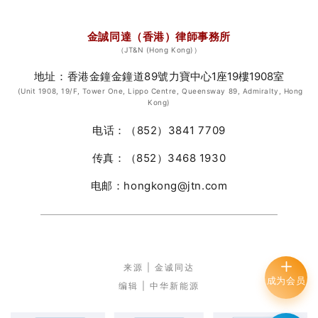
设
定
置
布
金誠同達（香港）律師事務所
固
局
（JT&N (Hong Kong)）
定
工
地址
：香港金鐘金鐘道89號
力寶中心1座19樓1908室
宽
具
(Unit 1908, 19/F, Tower One, Lippo Centre, Queensway 89, Admiralty, Hong
高
Kong)
条
，
上
电话：（852）3841 7709
背
设
景
传真：（852）3468 1930
置
可
固
电邮：hongkong@jtn.com
以
定
设
宽
置
高
被
，
来源 |
金诚同达
包
背
成为会员
编辑 | 中华新能源
含
景
，