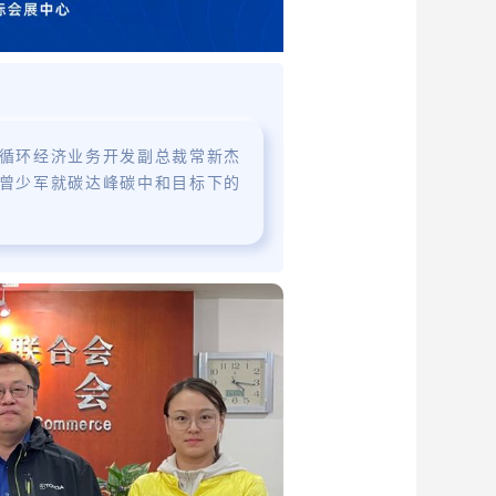
循环经济业务开发副总裁常新杰
曾少军就碳达峰碳中和目标下的
。