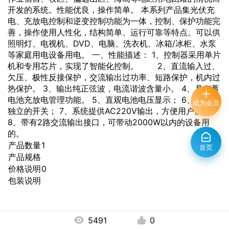
开发的系统。性能优良，操作简单。 本系列产品集光伏充
电、充放电控制和逆变控制功能为一体，控制、保护功能完
善，操作使用人性化，结构简单、运行可靠等特点。可以供
照明灯、电视机、DVD、电脑、洗衣机、冰箱/冰柜、水泵
等家庭用电设备用电。 一、性能描述： 1、控制器采用单片
机和专用芯片，实现了智能化控制。 2、直流输入过、
欠压、极性反接保护，交流输出过功率、短路保护，机内过
热保护。 3、输出纯正弦波，电流谐波含量小。 4、具有蓄
电池充放电管理功能。 5、直观电池电压显示； 6、交直流
成为会员
独立的开关； 7、系统提供AC220V输出，方便用户使用。
8、带有2路交流输出接口，可带动2000W以内的设备用
的。
产品数量
1
首页
产品规格
价格说明
0
包装说明
5491
0