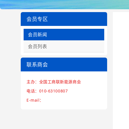
会员专区
会员新闻
会员列表
联系商会
主办：全国工商联新能源商会
电话：010-63100807
E-mail：