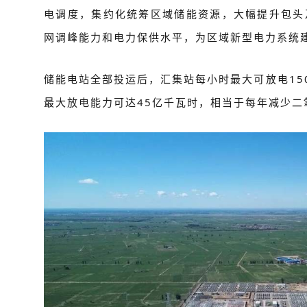
电调度，集约化统筹区域储能资源，大幅提升包头
网调峰能力和电力保供水平，为区域新型电力系统
储能电站全部投运后，汇集站每小时最大可放电15
最大放电能力可达45亿千瓦时，相当于每年减少二