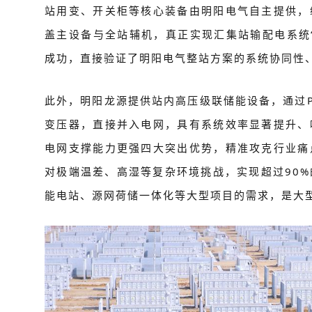
站用变、开关柜等核心装备由明阳电气自主提供，
盖主设备与全站辅机，真正实现汇集站输配电系统
成功，直接验证了明阳电气整站方案的系统协同性
此外，明阳龙源提供站内高压级联储能设备，通过PC
变压器，直接并入电网，具有系统效率显著提升、
电网支撑能力更强四大突出优势，精准攻克行业痛
对极端温差、高湿等复杂环境挑战，实现超过90
能电站、源网荷储一体化等大型项目的需求，是大