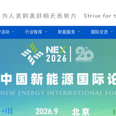
牌活动
行业智库
职能服务
国际交流