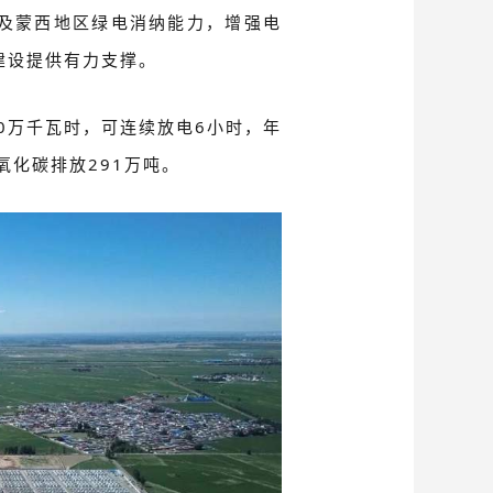
及蒙西地区绿电消纳能力，增强电
建设提供有力支撑。
0万千瓦时，可连续放电6小时，年
氧化碳排放291万吨。