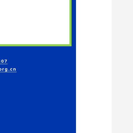
807
org.cn
名